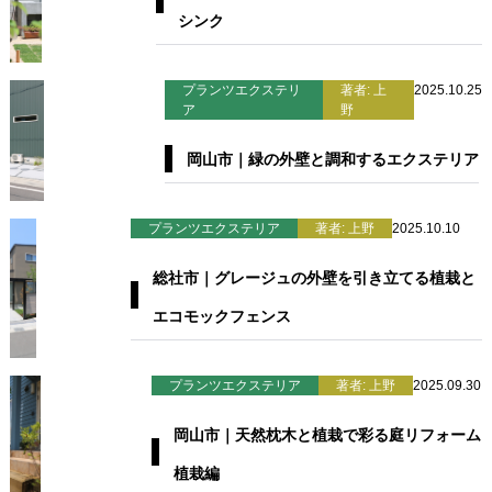
シンク
プランツエクステリ
著者: 上
2025.10.25
ア
野
岡山市｜緑の外壁と調和するエクステリア
プランツエクステリア
著者: 上野
2025.10.10
総社市｜グレージュの外壁を引き立てる植栽と
エコモックフェンス
プランツエクステリア
著者: 上野
2025.09.30
岡山市｜天然枕木と植栽で彩る庭リフォーム
植栽編