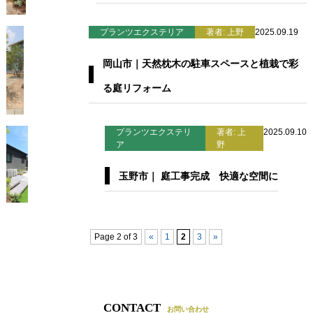
プランツエクステリア
著者: 上野
2025.09.19
岡山市｜天然枕木の駐車スペースと植栽で彩
る庭リフォーム
プランツエクステリ
著者: 上
2025.09.10
ア
野
玉野市｜ 庭工事完成 快適な空間に
Page 2 of 3
«
1
2
3
»
CONTACT
お問い合わせ