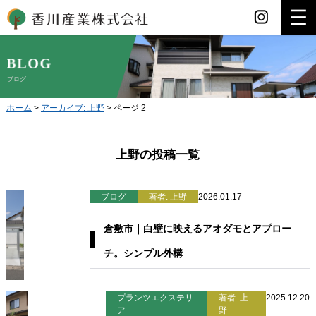
香川産業
ブログ
ホーム
>
アーカイブ: 上野
>
ページ 2
上野の投稿一覧
ブログ
著者: 上野
2026.01.17
倉敷市｜白壁に映えるアオダモとアプロー
チ。シンプル外構
プランツエクステリ
著者: 上
2025.12.20
ア
野