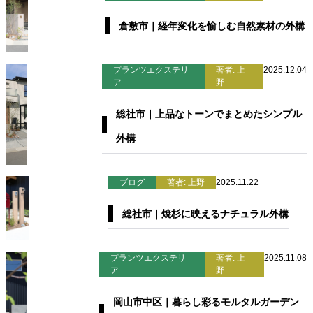
倉敷市｜経年変化を愉しむ自然素材の外構
プランツエクステリ
著者: 上
2025.12.04
ア
野
総社市｜上品なトーンでまとめたシンプル
外構
ブログ
著者: 上野
2025.11.22
総社市｜焼杉に映えるナチュラル外構
プランツエクステリ
著者: 上
2025.11.08
ア
野
岡山市中区｜暮らし彩るモルタルガーデン