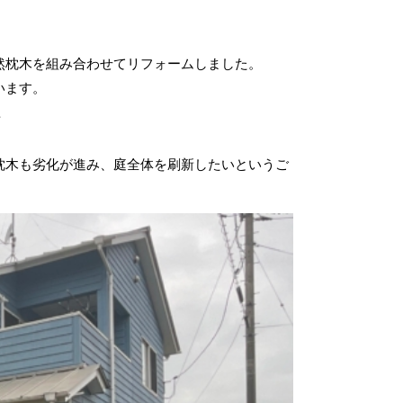
然枕木
を組み合わせてリフォームしました。
います。
ス
枕木も劣化が進み、庭全体を刷新したいというご