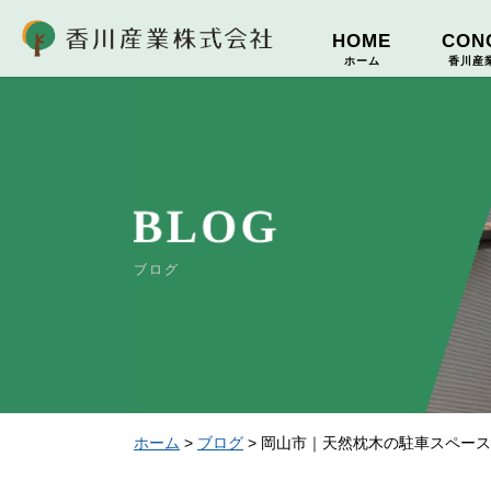
香川産業
HOME
CON
ホーム
香川産
ブログ
ホーム
>
ブログ
>
岡山市｜天然枕木の駐車スペース