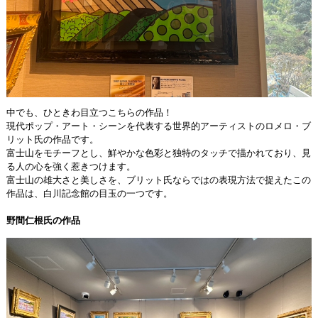
中でも、ひときわ目立つこちらの作品！
現代ポップ・アート・シーンを代表する世界的アーティストのロメロ・ブ
リット氏の作品です。
富士山をモチーフとし、鮮やかな色彩と独特のタッチで描かれており、見
る人の心を強く惹きつけます。
富士山の雄大さと美しさを、ブリット氏ならではの表現方法で捉えたこの
作品は、白川記念館の目玉の一つです。
野間仁根氏の作品