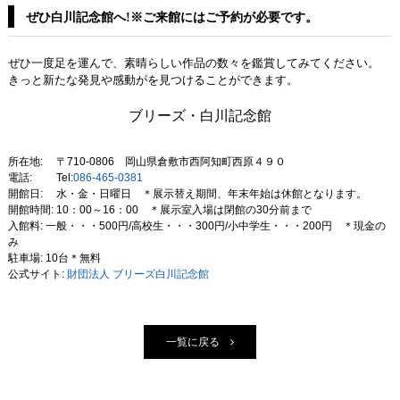
ぜひ白川記念館へ!※ご来館にはご予約が必要です。
ぜひ一度足を運んで、素晴らしい作品の数々を鑑賞してみてください。
きっと新たな発見や感動がを見つけることができます。
ブリーズ・白川記念館
所在地: 〒710-0806 岡山県倉敷市西阿知町西原４９０
電話: Tel:
086-465-0381
開館日: 水・金・日曜日 ＊展示替え期間、年末年始は休館となります。
開館時間: 10：00～16：00 ＊展示室入場は閉館の30分前まで
入館料: 一般・・・500円/高校生・・・300円/小中学生・・・200円 ＊現金の
み
駐車場: 10台＊無料
公式サイト:
財団法人 ブリーズ白川記念館
一覧に戻る