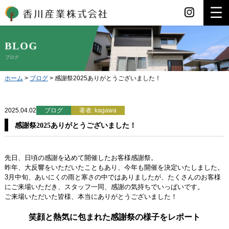
香川産業
ブログ
ホーム
>
ブログ
>
感謝祭2025ありがとうございました！
2025.04.02
ブログ
著者: kagawa
感謝祭2025ありがとうございました！
先日、日頃の感謝を込めて開催したお客様感謝祭。
昨年、大反響をいただいたこともあり、今年も開催を決定いたしました。
3月中旬、あいにくの雨と寒さの中ではありましたが、たくさんのお客様
にご来場いただき、スタッフ一同、感謝の気持ちでいっぱいです。
ご来場いただいた皆様、本当にありがとうございました！
笑顔と熱気に包まれた感謝祭の様子をレポート