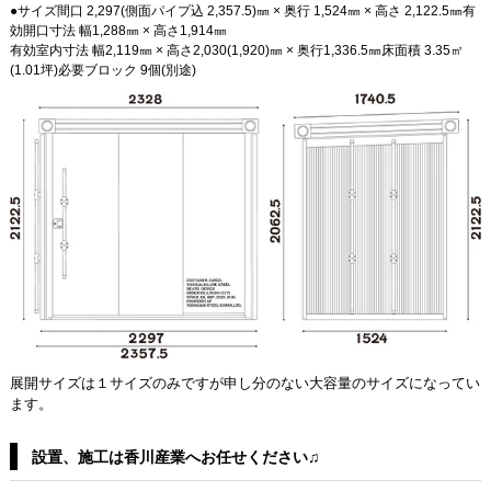
●サイズ間口 2,297(側面パイプ込 2,357.5)㎜ × 奥行 1,524㎜ × 高さ 2,122.5㎜有
効開口寸法 幅1,288㎜ × 高さ1,914㎜
有効室内寸法 幅2,119㎜ × 高さ2,030(1,920)㎜ × 奥行1,336.5㎜床面積 3.35㎡
(1.01坪)必要ブロック 9個(別途)
展開サイズは１サイズのみですが申し分のない大容量のサイズになってい
ます。
設置、施工は香川産業へお任せください♫