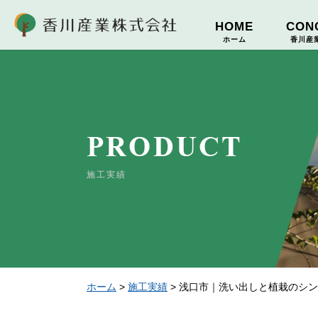
香川産業
HOME
CON
ホーム
香川産
施工実績
ホーム
>
施工実績
>
浅口市｜洗い出しと植栽のシン